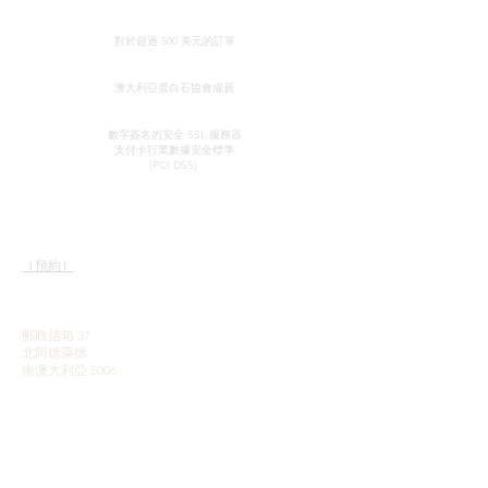
全球免費送貨
對於超過 500 美元的訂單
真品證明
澳大利亞蛋白石協會成員
安全信用卡處理
數字簽名的安全 SSL 服務器
支付卡行業數據安全
標準
(PCI DSS)
接觸
快速鏈接
陳列室
我們的服務
（預約）
了解蛋白石
蛋白石簡史
約翰和索菲亞·普羅瓦蒂迪
宣傳
斯
感言
郵政信箱 37
條款和條件
北阿德萊德
南澳大利亞 5006