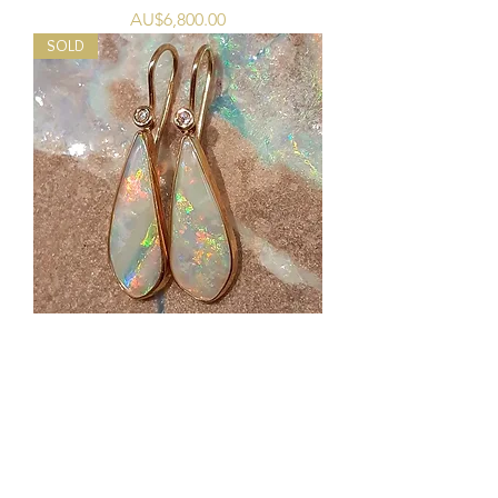
價格
AU$6,800.00
SOLD
水晶蛋白石和鑽石耳環
無庫存