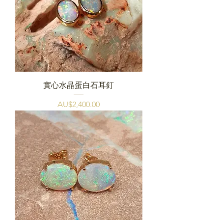
實心水晶蛋白石耳釘
價格
AU$2,400.00