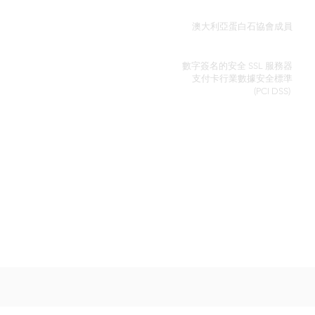
真品證明
澳大利亞蛋白石協會成員
安全信用卡處理
數字簽名的安全 SSL 服務器
支付卡行業數據安全
標準
(PCI DSS)