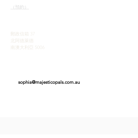
陳列室
了解蛋白石
（預約）
蛋白石簡史
宣傳
約翰和索菲亞·普羅瓦蒂迪
感言
斯
條款和條件
郵政信箱 37
北阿德萊德
南澳大利亞 5006
sophia@majesticopals.com.au