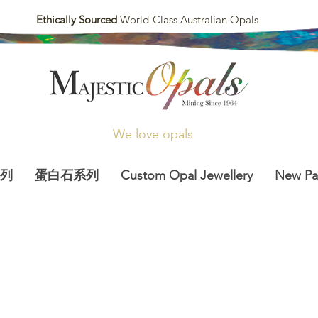
Ethically Sourced
World-Class Australian Opals
We love opals
列
蛋白石系列
Custom Opal Jewellery
New P