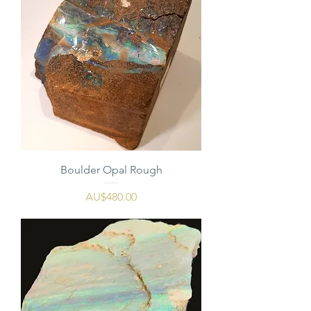
Boulder Opal Rough
價格
AU$480.00