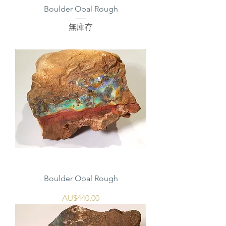
Boulder Opal Rough
無庫存
Boulder Opal Rough
價格
AU$440.00