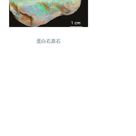
蛋白石原石
價格
AU$50,000.00
全球免費送貨
對於超過 500 美元的訂單
真品證明
澳大利亞蛋白石協會成員
安全信用卡處理
數字簽名的安全 SSL 服務器
支付卡行業數據安全
標準
(PCI DSS)
接觸
快速鏈接
陳列室
我們的服務
（預約）
了解蛋白石