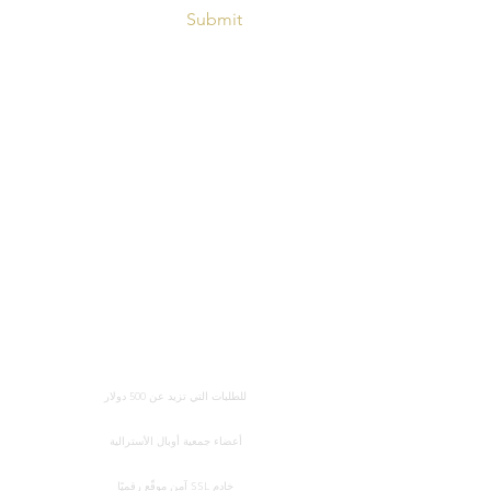
Submit
توصيل مجاني في جميع أنحاء العالم
للطلبات التي تزيد عن 500 دولار
شهادة المصداقية
أعضاء جمعية أوبال الأسترالية
معالجة بطاقة الائتمان الآمنة
خادم SSL آمن موقّع رقميًا