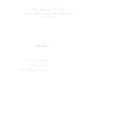
معالجة بطاقة الائتمان الآمنة
خادم SSL آمن موقّع رقميًا
معايير
أمان بيانات صناعة بطاقات الدفع
(PCI DSS)
اتصل
روابط سريعة
صالة عرض
خدمتنا
(بالميعاد)
تعرف على معلومات حول
الأوبال
جون وصوفيا بروفاتيديس
تاريخ موجز للأوبال
صندوق بريد 37
شهره اعلاميه
شمال اديلايد
الشهادات - التوصيات
جنوب أستراليا 5006
الأحكام والشروط
Be social