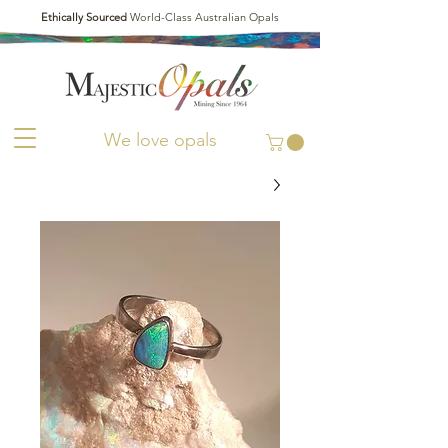
Ethically Sourced
World-Class Australian Opals
We love opals