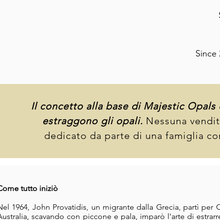
Since 
Il concetto alla base di Majestic Opals è
estraggono gli opali.
Nessuna vendita
dedicato da parte di una famiglia con 
Come tutto iniziò
Nel 1964, John Provatidis, un migrante dalla Grecia, partì per
Australia, scavando con piccone e pala, imparò l'arte di estrar