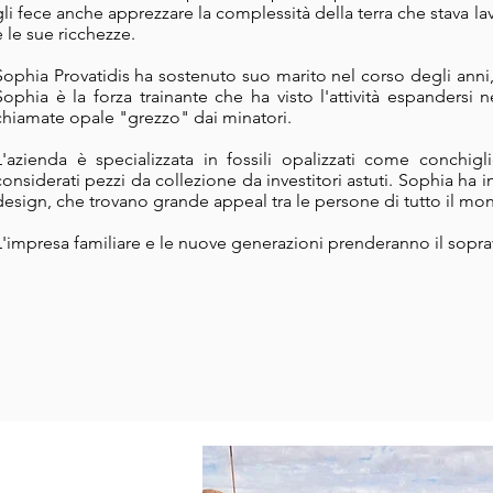
gli fece anche apprezzare la complessità della terra che stava lav
e le sue ricchezze.
Sophia Provatidis ha sostenuto suo marito nel corso degli anni,
Sophia è la forza trainante che ha visto l'attività espandersi n
chiamate opale "grezzo" dai minatori.
L'azienda è specializzata in fossili opalizzati come conchig
considerati pezzi da collezione da investitori astuti. Sophia ha
design, che trovano grande appeal tra le persone di tutto il mo
L'impresa familiare e le nuove generazioni prenderanno il sopra