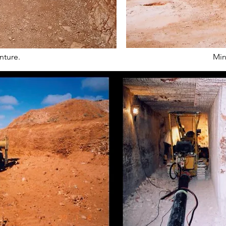
nture.
Min