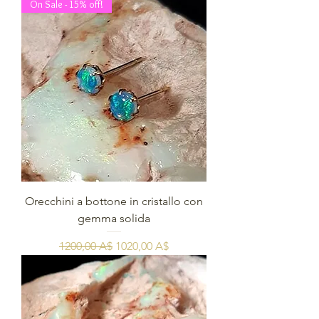
On Sale - 15% off!
Orecchini a bottone in cristallo con
gemma solida
Prezzo regolare
Prezzo scontato
1200,00 A$
1020,00 A$