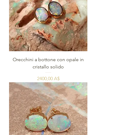
Orecchini a bottone con opale in
cristallo solido
Prezzo
2400,00 A$