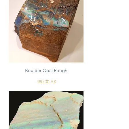
Boulder Opal Rough
Prezzo
480,00 A$