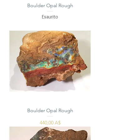
Boulder Opal Rough
Esaurito
Boulder Opal Rough
Prezzo
440,00 A$