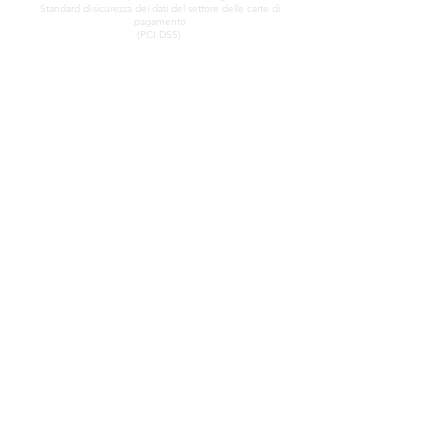
Standard di
sicurezza dei dati del settore delle carte di
pagamento
(PCI DSS)
CONTATTO
LINK VELOCI
SHOWROOM
Nostro servizio
(Su appuntamento)
Scopri gli opali
Una breve storia degli
John & Sophia Provatidis
opali
Casella postale 37
Pubblicità
Adelaide nord
Testimonianze
Australia Meridionale
Termini e Condizioni
5006
Be social