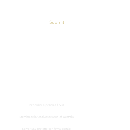
Submit
CONSEGNA GRATUITA IN TUTTO IL MONDO
Per ordini superiori a $ 500
CERTIFICATO DI AUTENTICITÀ
Membri della Opal Association of Australia
ELABORAZIONE SICURA DELLA CARTA DI CREDITO
Server SSL protetto con firma digitale