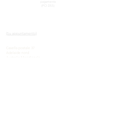
pagamento
(PCI DSS)
CONTATTO
LINK VELOCI
SHOWROOM
Nostro servizio
(Su appuntamento)
Scopri gli opali
Una breve storia degli
John & Sophia Provatidis
opali
Casella postale 37
Pubblicità
Adelaide nord
Testimonianze
Australia Meridionale
Termini e Condizioni
5006
Be social