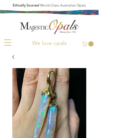
Ethically Sourced
World-Class Australian Opals
We love opals