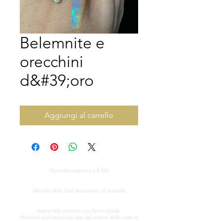
Belemnite e
orecchini
d&#39;oro
Aggiungi al carrello
CONSEGNA GRATUITA IN TUTTO IL MONDO
Per ordini superiori a $ 500
CERTIFICATO DI AUTENTICITÀ
Membri della Opal Association of Australia
ELABORAZIONE SICURA DELLA CARTA DI CREDITO
Server SSL protetto con firma digitale
Standard di
sicurezza dei dati del settore delle carte di