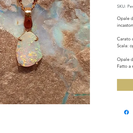
SKU: Pe
Opale di
incaston
Carato 
Scala: o
Opale d
Fatto a 