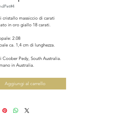
ndPet#4
 cristallo massiccio di carati
ato in oro giallo 18 carati.
opale: 2.08
pale ca. 1,4 cm di lunghezza.
i Coober Pedy, South Australia.
mano in Australia.
Aggiungi al carrello