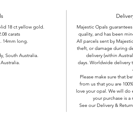
ls
Deliver
olid 18 ct yellow gold.
Majestic Opals guarantees t
.08 carats
quality, and has been mine
x. 14mm long.
All parcels sent by Majesti
theft, or damage during d
, South Australia.
delivery (within Austra
ustralia.
days. Worldwide delivery 
Please make sure that be
from us that you are 100%
love your opal. We will do 
your purchase is 
See our Delivery & Return
AUD (AU$)