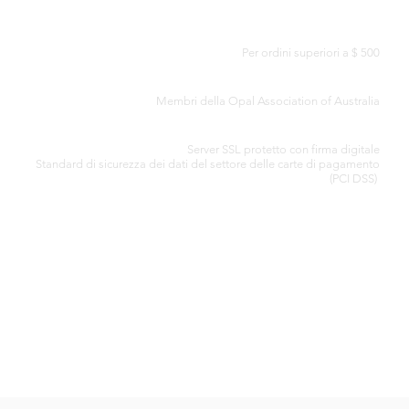
CONSEGNA GRATUITA IN TUTTO IL MONDO
Per ordini superiori a $ 500
CERTIFICATO DI AUTENTICITÀ
Membri della Opal Association of Australia
ELABORAZIONE SICURA DELLA CARTA DI CREDITO
Server SSL protetto con firma digitale
Standard di
sicurezza dei dati del settore delle carte di pagamento
(PCI DSS)