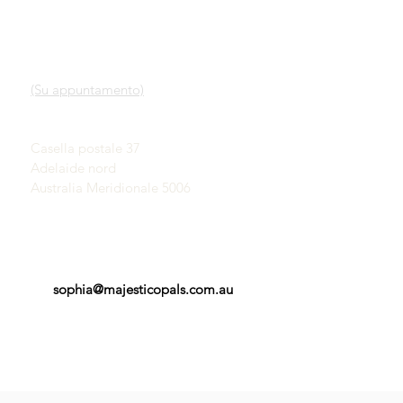
LINK VELOCI
CONTATTO
Nostro servizio
SHOWROOM
Scopri gli opali
(Su appuntamento)
Una breve storia degli
opali
John & Sophia Provatidis
Pubblicità
Casella postale 37
Testimonianze
Adelaide nord
Termini e Condizioni
Australia Meridionale 5006
sophia@majesticopals.com.au