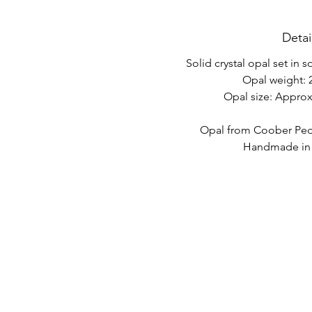
Detai
Solid crystal opal set in s
Opal weight: 2
Opal size: Appro
Opal from Coober Pedy
Handmade in A