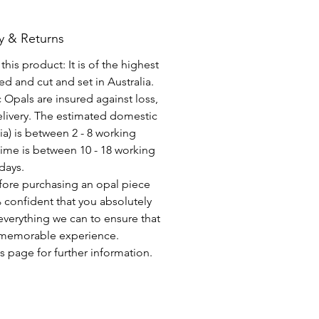
y & Returns
his product: It is of the highest
d and cut and set in Australia.
c Opals are insured against loss,
elivery. The estimated domestic
lia) is between 2 - 8 working
time is between 10 - 18 working
days.
fore purchasing an opal piece
 confident that you absolutely
everything we can to ensure that
a memorable experience.
s page for further information.