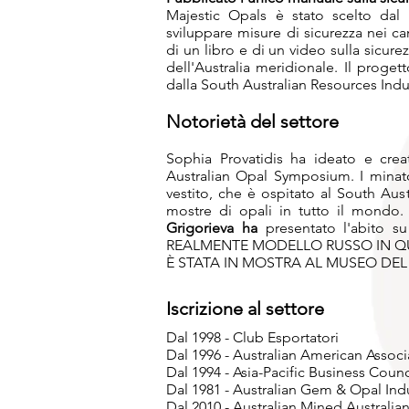
Majestic Opals è stato scelto dal 
sviluppare misure di sicurezza nei c
di un libro e di un video sulla sicurez
dell'Australia meridionale.
Il proget
dalla South Australian Resources Indu
Notorietà del settore
Sophia Provatidis ha ideato e crea
Australian Opal Symposium. I minator
vestito, che è ospitato al South Aus
mostre di opali in tutto il mondo. 
Grigorieva ha
presentato l'abito s
REALMENTE MODELLO RUSSO IN QU
È STATA IN MOSTRA AL MUSEO DEL
Iscrizione al settore
Dal 1998 - Club Esportatori
Dal 1996 - Australian American Associ
Dal 1994 - Asia-Pacific Business Coun
Dal 1981 - Australian Gem & Opal Indu
Dal 2010 - Australian Mined Australi