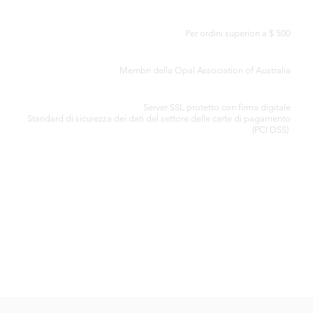
CONSEGNA GRATUITA IN TUTTO IL MONDO
Per ordini superiori a $ 500
CERTIFICATO DI AUTENTICITÀ
Membri della Opal Association of Australia
ELABORAZIONE SICURA DELLA CARTA DI CREDITO
Server SSL protetto con firma digitale
Standard di
sicurezza dei dati del settore delle carte di pagamento
(PCI DSS)