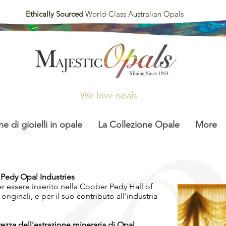
Ethically Sourced
World-Class Australian Opals
We love opals
ne di gioielli in opale
La Collezione Opale
More
 Pedy Opal Industries
er essere inserito nella Coober Pedy Hall of
iginali, e per il suo contributo all'industria
rezza dell'estrazione mineraria di Opal