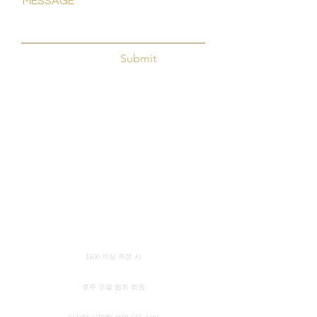
MESSAGE
Submit
전 세계 무료 배송
$500 이상 주문 시
정품 인증서
호주 오팔 협회 회원
보안 신용 카드 처리