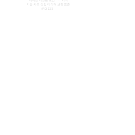
디지털 서명된 보안 SSL 서버
지불 카드 산업 데이터 보안
표준
(PCI DSS)
연락하다
빠른 링크
쇼룸
우리의 서비스
(약속에 의해)
오팔에 대해 알아보기
오팔의 간략한 역사
존 & 소피아 프로바티디스
널리 알려짐
사서함 37
사용후기
노스 애들레이드
이용약관
남호주 5006
Be social