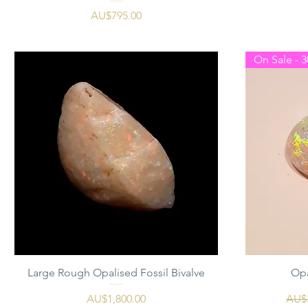
가격
AU$795.00
On Sale - 3
Large Rough Opalised Fossil Bivalve
Opa
가격
일반
AU$1,800.00
AU$3