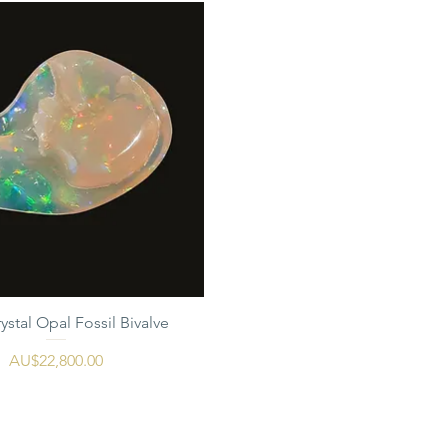
ystal Opal Fossil Bivalve
가격
AU$22,800.00
AUD (AU$)