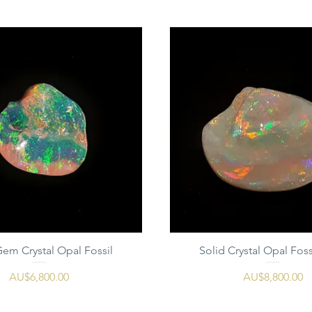
Gem Crystal Opal Fossil
Solid Crystal Opal Foss
가격
가격
AU$6,800.00
AU$8,800.00