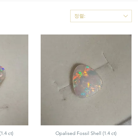
정렬:
1.4 ct)
Opalised Fossil Shell (1.4 ct)