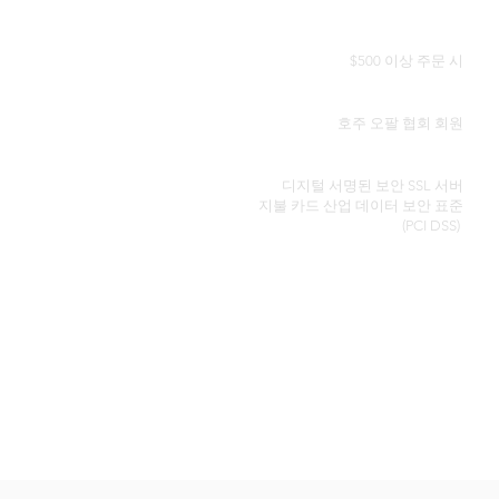
전 세계 무료 배송
$500 이상 주문 시
정품 인증서
호주 오팔 협회 회원
보안 신용 카드 처리
디지털 서명된 보안 SSL 서버
지불 카드 산업 데이터 보안
표준
(PCI DSS)