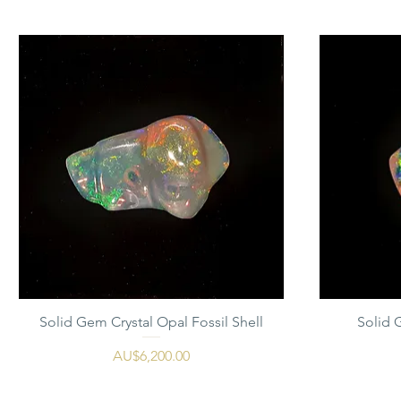
Solid Gem Crystal Opal Fossil Shell
Solid 
가격
AU$6,200.00