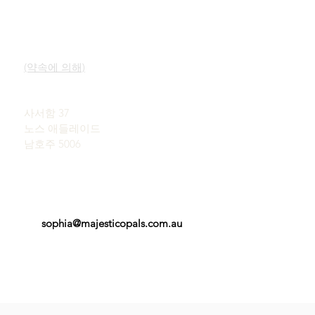
빠른 링크
연락하다
우리의 서비스
쇼룸
오팔에 대해 알아보기
(약속에 의해)
오팔의 간략한 역사
널리 알려짐
존 & 소피아 프로바티디스
사용후기
사서함 37
이용약관
노스 애들레이드
남호주 5006
sophia@majesticopals.com.au