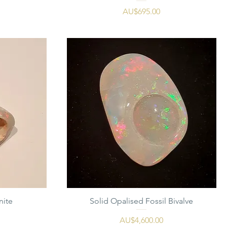
가격
AU$695.00
nite
Solid Opalised Fossil Bivalve
가격
AU$4,600.00