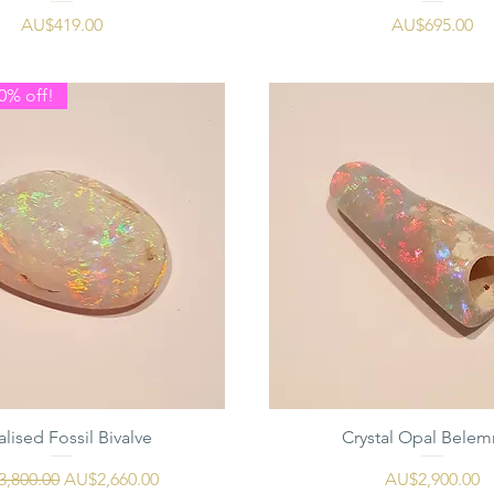
가격
가격
AU$419.00
AU$695.00
0% off!
lised Fossil Bivalve
Crystal Opal Belem
가
할인가
가격
,800.00
AU$2,660.00
AU$2,900.00