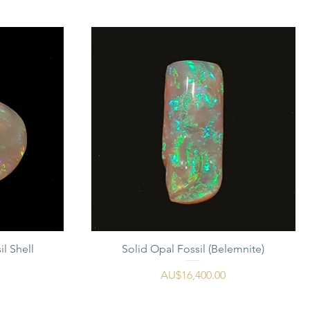
il Shell
Solid Opal Fossil (Belemnite)
가격
AU$16,400.00