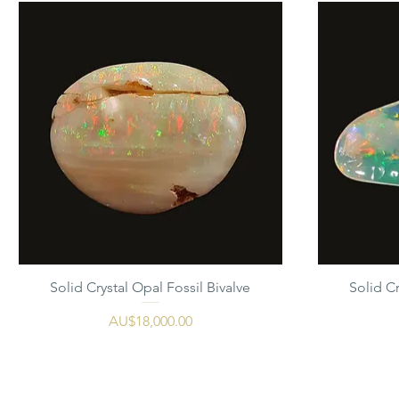
Solid Crystal Opal Fossil Bivalve
Solid Cr
가격
AU$18,000.00