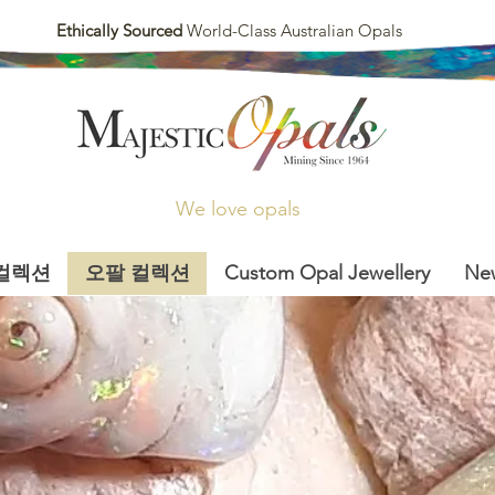
Ethically Sourced
World-Class Australian Opals
We love opals
컬렉션
오팔 컬렉션
Custom Opal Jewellery
Ne