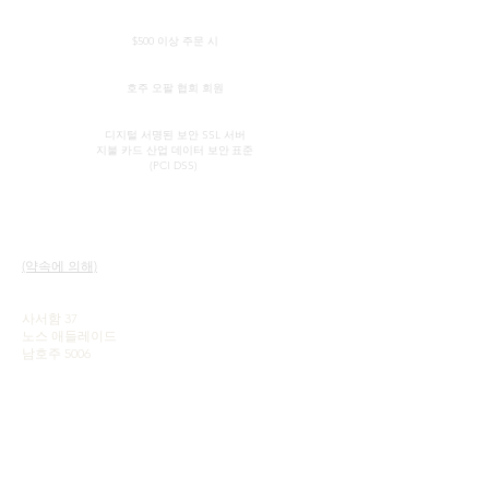
전 세계 무료 배송
$500 이상 주문 시
정품 인증서
호주 오팔 협회 회원
보안 신용 카드 처리
디지털 서명된 보안 SSL 서버
지불 카드 산업 데이터 보안
표준
(PCI DSS)
연락하다
빠른 링크
쇼룸
우리의 서비스
(약속에 의해)
오팔에 대해 알아보기
오팔의 간략한 역사
존 & 소피아 프로바티디스
널리 알려짐
사서함 37
사용후기
노스 애들레이드
이용약관
남호주 5006
Be social