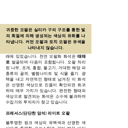
귀중한 (고체) 오팔화 화석
귀중한 오팔은 실리카 구의 구조를 통한 빛
의 회절에 의해 생성되는 색상의 유희를 나
현재의 반 사막 지역에 위치한 오스트레일
타냅니다. 커먼 오팔과 포치 오팔은 유색을
리아 오팔 밭은 한때 오스트레일리아 중부
나타내지 않습니다.
대부분을 덮고 있던 고대의 광대한 내해 아
래에 있었습니다. 천연 오팔화 화석은
때때
로
발굴되며 다음이 포함됩니다. 오팔 처리
된 나무, 조개, 홍합, 물고기, 거대한 해양 파
충류의 골격, 벨렘나이트 및 식물 줄기. 광
택을 내고 자연적인 형태로 남겨진 이 화석
은 선명한 색상으로 진품이 확인되면 희귀
하며 매우 가치가 있습니다. 완전한 형태와
색상으로 발견되는 화석은 소수에 불과하며
수집가와 투자자가 찾고 있습니다.
프레셔스(단단한 암석) 라이트 오팔
불투명한 핑크 색상의 유백색과 선명한 색