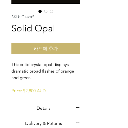
SKU: Gem#5
Solid Opal
카트에 추가
This solid crystal opal displays
dramatic broad flashes of orange
and green.
Price: $2,800 AUD
Details
Solid crystal opal.
Delivery & Returns
Opal weight: 49.66 carats